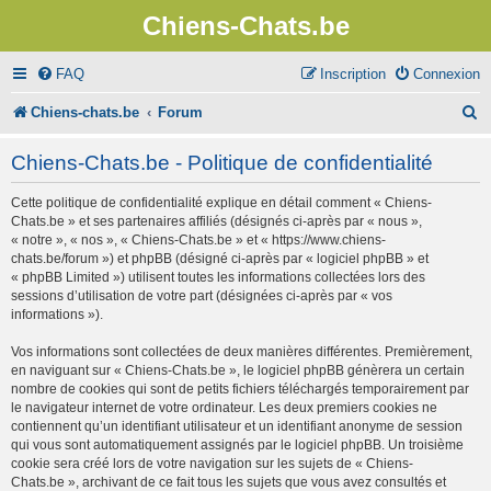
Chiens-Chats.be
FAQ
Inscription
Connexion
R
Chiens-chats.be
Forum
e
Chiens-Chats.be - Politique de confidentialité
c
Cette politique de confidentialité explique en détail comment « Chiens-
h
Chats.be » et ses partenaires affiliés (désignés ci-après par « nous »,
e
« notre », « nos », « Chiens-Chats.be » et « https://www.chiens-
chats.be/forum ») et phpBB (désigné ci-après par « logiciel phpBB » et
r
« phpBB Limited ») utilisent toutes les informations collectées lors des
sessions d’utilisation de votre part (désignées ci-après par « vos
c
informations »).
h
Vos informations sont collectées de deux manières différentes. Premièrement,
e
en naviguant sur « Chiens-Chats.be », le logiciel phpBB génèrera un certain
nombre de cookies qui sont de petits fichiers téléchargés temporairement par
r
le navigateur internet de votre ordinateur. Les deux premiers cookies ne
contiennent qu’un identifiant utilisateur et un identifiant anonyme de session
qui vous sont automatiquement assignés par le logiciel phpBB. Un troisième
cookie sera créé lors de votre navigation sur les sujets de « Chiens-
Chats.be », archivant de ce fait tous les sujets que vous avez consultés et