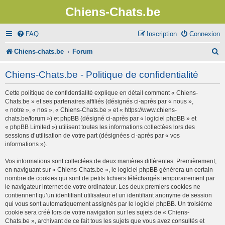
Chiens-Chats.be
FAQ
Inscription
Connexion
R
Chiens-chats.be
Forum
e
Chiens-Chats.be - Politique de confidentialité
c
Cette politique de confidentialité explique en détail comment « Chiens-
h
Chats.be » et ses partenaires affiliés (désignés ci-après par « nous »,
e
« notre », « nos », « Chiens-Chats.be » et « https://www.chiens-
chats.be/forum ») et phpBB (désigné ci-après par « logiciel phpBB » et
r
« phpBB Limited ») utilisent toutes les informations collectées lors des
sessions d’utilisation de votre part (désignées ci-après par « vos
c
informations »).
h
Vos informations sont collectées de deux manières différentes. Premièrement,
e
en naviguant sur « Chiens-Chats.be », le logiciel phpBB génèrera un certain
nombre de cookies qui sont de petits fichiers téléchargés temporairement par
r
le navigateur internet de votre ordinateur. Les deux premiers cookies ne
contiennent qu’un identifiant utilisateur et un identifiant anonyme de session
qui vous sont automatiquement assignés par le logiciel phpBB. Un troisième
cookie sera créé lors de votre navigation sur les sujets de « Chiens-
Chats.be », archivant de ce fait tous les sujets que vous avez consultés et