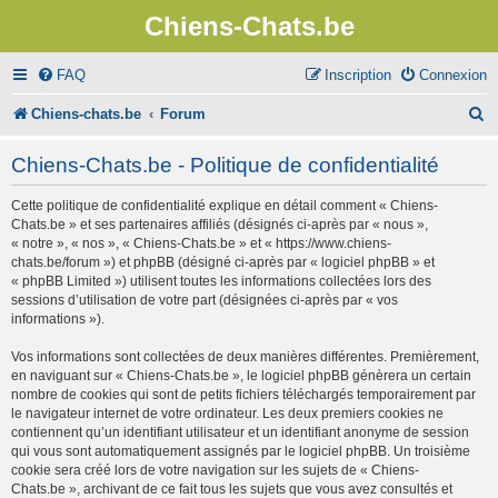
Chiens-Chats.be
FAQ
Inscription
Connexion
R
Chiens-chats.be
Forum
e
Chiens-Chats.be - Politique de confidentialité
c
Cette politique de confidentialité explique en détail comment « Chiens-
h
Chats.be » et ses partenaires affiliés (désignés ci-après par « nous »,
e
« notre », « nos », « Chiens-Chats.be » et « https://www.chiens-
chats.be/forum ») et phpBB (désigné ci-après par « logiciel phpBB » et
r
« phpBB Limited ») utilisent toutes les informations collectées lors des
sessions d’utilisation de votre part (désignées ci-après par « vos
c
informations »).
h
Vos informations sont collectées de deux manières différentes. Premièrement,
e
en naviguant sur « Chiens-Chats.be », le logiciel phpBB génèrera un certain
nombre de cookies qui sont de petits fichiers téléchargés temporairement par
r
le navigateur internet de votre ordinateur. Les deux premiers cookies ne
contiennent qu’un identifiant utilisateur et un identifiant anonyme de session
qui vous sont automatiquement assignés par le logiciel phpBB. Un troisième
cookie sera créé lors de votre navigation sur les sujets de « Chiens-
Chats.be », archivant de ce fait tous les sujets que vous avez consultés et