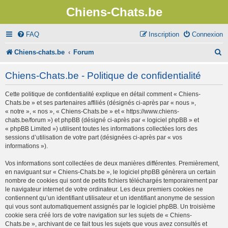
Chiens-Chats.be
FAQ
Inscription
Connexion
R
Chiens-chats.be
Forum
e
Chiens-Chats.be - Politique de confidentialité
c
Cette politique de confidentialité explique en détail comment « Chiens-
h
Chats.be » et ses partenaires affiliés (désignés ci-après par « nous »,
e
« notre », « nos », « Chiens-Chats.be » et « https://www.chiens-
chats.be/forum ») et phpBB (désigné ci-après par « logiciel phpBB » et
r
« phpBB Limited ») utilisent toutes les informations collectées lors des
sessions d’utilisation de votre part (désignées ci-après par « vos
c
informations »).
h
Vos informations sont collectées de deux manières différentes. Premièrement,
e
en naviguant sur « Chiens-Chats.be », le logiciel phpBB génèrera un certain
nombre de cookies qui sont de petits fichiers téléchargés temporairement par
r
le navigateur internet de votre ordinateur. Les deux premiers cookies ne
contiennent qu’un identifiant utilisateur et un identifiant anonyme de session
qui vous sont automatiquement assignés par le logiciel phpBB. Un troisième
cookie sera créé lors de votre navigation sur les sujets de « Chiens-
Chats.be », archivant de ce fait tous les sujets que vous avez consultés et