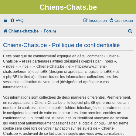
Chiens-Chats.be
FAQ
Inscription
Connexion
R
Chiens-chats.be
Forum
e
Chiens-Chats.be - Politique de confidentialité
c
Cette politique de confidentialité explique en détail comment « Chiens-
h
Chats.be » et ses partenaires affiliés (désignés ci-après par « nous »,
e
« notre », « nos », « Chiens-Chats.be » et « https://www.chiens-
chats.be/forum ») et phpBB (désigné ci-après par « logiciel phpBB » et
r
« phpBB Limited ») utilisent toutes les informations collectées lors des
sessions d’utilisation de votre part (désignées ci-après par « vos
c
informations »).
h
Vos informations sont collectées de deux manières différentes. Premièrement,
e
en naviguant sur « Chiens-Chats.be », le logiciel phpBB génèrera un certain
nombre de cookies qui sont de petits fichiers téléchargés temporairement par
r
le navigateur internet de votre ordinateur. Les deux premiers cookies ne
contiennent qu’un identifiant utilisateur et un identifiant anonyme de session
qui vous sont automatiquement assignés par le logiciel phpBB. Un troisième
cookie sera créé lors de votre navigation sur les sujets de « Chiens-
Chats.be », archivant de ce fait tous les sujets que vous avez consultés et