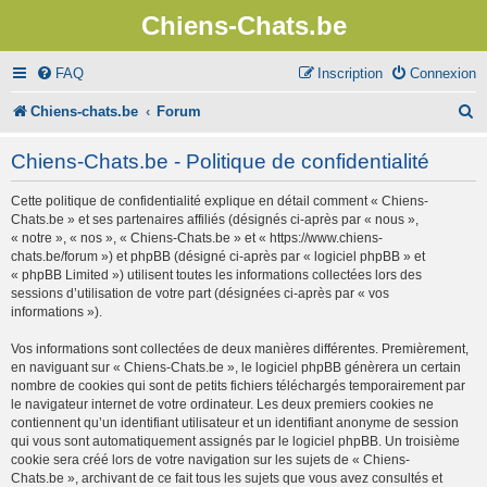
Chiens-Chats.be
FAQ
Inscription
Connexion
R
Chiens-chats.be
Forum
e
Chiens-Chats.be - Politique de confidentialité
c
Cette politique de confidentialité explique en détail comment « Chiens-
h
Chats.be » et ses partenaires affiliés (désignés ci-après par « nous »,
e
« notre », « nos », « Chiens-Chats.be » et « https://www.chiens-
chats.be/forum ») et phpBB (désigné ci-après par « logiciel phpBB » et
r
« phpBB Limited ») utilisent toutes les informations collectées lors des
sessions d’utilisation de votre part (désignées ci-après par « vos
c
informations »).
h
Vos informations sont collectées de deux manières différentes. Premièrement,
e
en naviguant sur « Chiens-Chats.be », le logiciel phpBB génèrera un certain
nombre de cookies qui sont de petits fichiers téléchargés temporairement par
r
le navigateur internet de votre ordinateur. Les deux premiers cookies ne
contiennent qu’un identifiant utilisateur et un identifiant anonyme de session
qui vous sont automatiquement assignés par le logiciel phpBB. Un troisième
cookie sera créé lors de votre navigation sur les sujets de « Chiens-
Chats.be », archivant de ce fait tous les sujets que vous avez consultés et