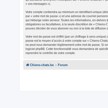
« vos messages »).
Votre compte contiendra au minimum un identifiant unique (dés
par « votre mot de passe ») et une adresse de courriel personn
qui héberge notre serveur. Toutes les informations, en-dehors de
obligatoires ou facultatives, à la seule discrétion de « Chien
pouvez décider de vous abonner ou non à la liste de diffusion 
Votre mot de passe est chiffré (par un chiffrage à sens unique) 
passe est le moyen d’accès à votre compte sur « Chiens-Chats.
ne peut vous demander légitimement votre mot de passe. Si vous
logiciel phpBB. Cette fonctionnalité vous demandera de spécifie
reprendre le contrôle de votre compte.
Chiens-chats.be
Forum