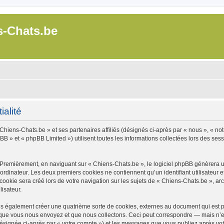
s-Chats.be
ialité
Chiens-Chats.be » et ses partenaires affiliés (désignés ci-après par « nous », « not
B » et « phpBB Limited ») utilisent toutes les informations collectées lors des sessi
 Premièrement, en naviguant sur « Chiens-Chats.be », le logiciel phpBB génèrera un
ordinateur. Les deux premiers cookies ne contiennent qu’un identifiant utilisateur 
okie sera créé lors de votre navigation sur les sujets de « Chiens-Chats.be », arch
lisateur.
s également créer une quatrième sorte de cookies, externes au document qui est pr
que vous nous envoyez et que nous collectons. Ceci peut correspondre — mais n’es
désignée ci-après par « votre compte ») et les messages que vous publiez après votr