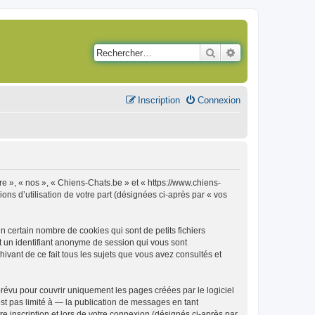
Rechercher
Recherche avancé
Inscription
Connexion
re », « nos », « Chiens-Chats.be » et « https://www.chiens-
ons d’utilisation de votre part (désignées ci-après par « vos
 certain nombre de cookies qui sont de petits fichiers
et un identifiant anonyme de session qui vous sont
ivant de ce fait tous les sujets que vous avez consultés et
évu pour couvrir uniquement les pages créées par le logiciel
t pas limité à — la publication de messages en tant
e inscription et lors de votre connexion (désignés ci-après par