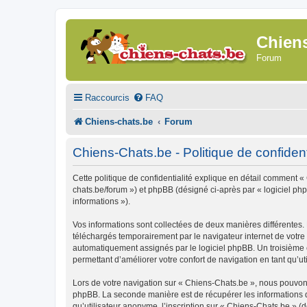
Chien
Forum
Raccourcis
FAQ
Chiens-chats.be
Forum
Chiens-Chats.be - Politique de confident
Cette politique de confidentialité explique en détail comment « 
chats.be/forum ») et phpBB (désigné ci-après par « logiciel phpB
informations »).
Vos informations sont collectées de deux manières différentes.
téléchargés temporairement par le navigateur internet de votre 
automatiquement assignés par le logiciel phpBB. Un troisième co
permettant d’améliorer votre confort de navigation en tant qu’uti
Lors de votre navigation sur « Chiens-Chats.be », nous pouvon
phpBB. La seconde manière est de récupérer les informations 
qu’utilisateur anonyme, l’inscription sur « Chiens-Chats.be » (