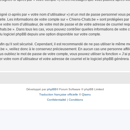
igné ci-après par « votre nom d’utilisateur ») et un mot de passe personnel vous p
elle. Les informations de votre compte sur « Chiens-Chats.be » sont protégées par
 votre nom d’utilisateur, de votre mot de passe et de votre adresse de courriel req
s-Chats.be ». Dans tous les cas, vous pouvez contrôler quelles informations de votr
du logiciel phpBB depuis une option disponible sur votre compte.
afin qu’il soit sécurisé. Cependant, il est recommandé de ne pas utiliser le même mot
be », veillez donc à le conservez précieusement. En aucun cas une personne affilié
 oubliez le mot de passe de votre compte, vous pouvez utiliser la fonction « J’ai
r votre nom d’utilisateur et votre adresse de courriel et le logiciel phpBB génére
Développé par
phpBB
® Forum Software © phpBB Limited
Traduction française officielle
©
Qiaeru
Confidentialité
|
Conditions