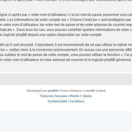
igné ci-après par « votre nom d’utilisateur ») et un mot de passe personnel vous p
elle. Les informations de votre compte sur « Chiens-Chats.be » sont protégées par
 votre nom d’utilisateur, de votre mot de passe et de votre adresse de courriel req
s-Chats.be ». Dans tous les cas, vous pouvez contrôler quelles informations de votr
du logiciel phpBB depuis une option disponible sur votre compte.
afin qu’il soit sécurisé. Cependant, il est recommandé de ne pas utiliser le même mot
be », veillez donc à le conservez précieusement. En aucun cas une personne affilié
 oubliez le mot de passe de votre compte, vous pouvez utiliser la fonction « J’ai
r votre nom d’utilisateur et votre adresse de courriel et le logiciel phpBB génére
Développé par
phpBB
® Forum Software © phpBB Limited
Traduction française officielle
©
Qiaeru
Confidentialité
|
Conditions