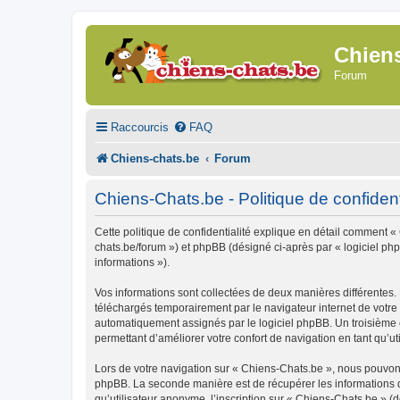
Chien
Forum
Raccourcis
FAQ
Chiens-chats.be
Forum
Chiens-Chats.be - Politique de confident
Cette politique de confidentialité explique en détail comment « 
chats.be/forum ») et phpBB (désigné ci-après par « logiciel phpB
informations »).
Vos informations sont collectées de deux manières différentes.
téléchargés temporairement par le navigateur internet de votre 
automatiquement assignés par le logiciel phpBB. Un troisième co
permettant d’améliorer votre confort de navigation en tant qu’uti
Lors de votre navigation sur « Chiens-Chats.be », nous pouvon
phpBB. La seconde manière est de récupérer les informations 
qu’utilisateur anonyme, l’inscription sur « Chiens-Chats.be » (