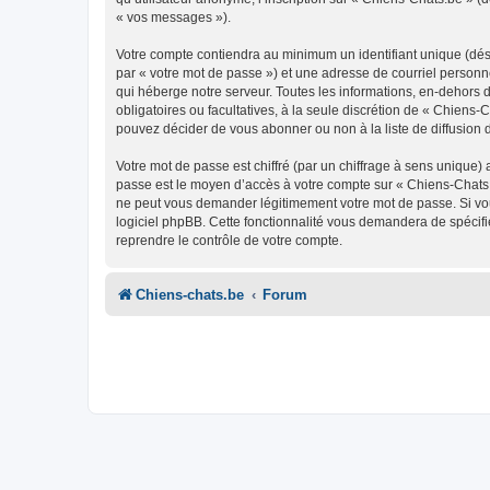
« vos messages »).
Votre compte contiendra au minimum un identifiant unique (dés
par « votre mot de passe ») et une adresse de courriel personn
qui héberge notre serveur. Toutes les informations, en-dehors de
obligatoires ou facultatives, à la seule discrétion de « Chien
pouvez décider de vous abonner ou non à la liste de diffusion 
Votre mot de passe est chiffré (par un chiffrage à sens unique) 
passe est le moyen d’accès à votre compte sur « Chiens-Chats.
ne peut vous demander légitimement votre mot de passe. Si vous
logiciel phpBB. Cette fonctionnalité vous demandera de spécifie
reprendre le contrôle de votre compte.
Chiens-chats.be
Forum