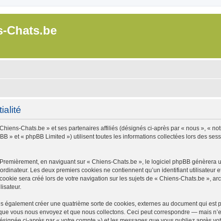
s-Chats.be
ialité
Chiens-Chats.be » et ses partenaires affiliés (désignés ci-après par « nous », « not
B » et « phpBB Limited ») utilisent toutes les informations collectées lors des sessi
 Premièrement, en naviguant sur « Chiens-Chats.be », le logiciel phpBB génèrera un
ordinateur. Les deux premiers cookies ne contiennent qu’un identifiant utilisateur 
okie sera créé lors de votre navigation sur les sujets de « Chiens-Chats.be », arch
lisateur.
s également créer une quatrième sorte de cookies, externes au document qui est pr
que vous nous envoyez et que nous collectons. Ceci peut correspondre — mais n’es
désignée ci-après par « votre compte ») et les messages que vous publiez après votr