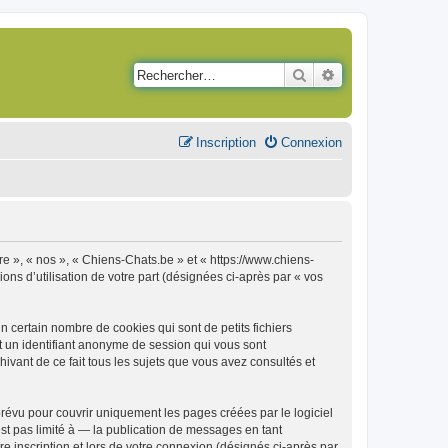
Rechercher
Recherche avancé
Inscription
Connexion
re », « nos », « Chiens-Chats.be » et « https://www.chiens-
ons d’utilisation de votre part (désignées ci-après par « vos
 certain nombre de cookies qui sont de petits fichiers
et un identifiant anonyme de session qui vous sont
ivant de ce fait tous les sujets que vous avez consultés et
évu pour couvrir uniquement les pages créées par le logiciel
t pas limité à — la publication de messages en tant
e inscription et lors de votre connexion (désignés ci-après par