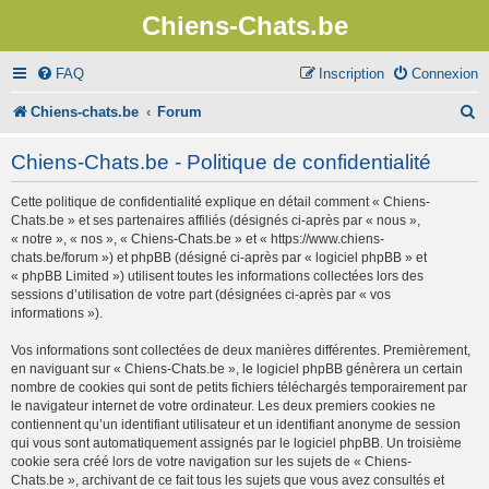
Chiens-Chats.be
FAQ
Inscription
Connexion
R
Chiens-chats.be
Forum
e
Chiens-Chats.be - Politique de confidentialité
c
Cette politique de confidentialité explique en détail comment « Chiens-
h
Chats.be » et ses partenaires affiliés (désignés ci-après par « nous »,
e
« notre », « nos », « Chiens-Chats.be » et « https://www.chiens-
chats.be/forum ») et phpBB (désigné ci-après par « logiciel phpBB » et
r
« phpBB Limited ») utilisent toutes les informations collectées lors des
sessions d’utilisation de votre part (désignées ci-après par « vos
c
informations »).
h
Vos informations sont collectées de deux manières différentes. Premièrement,
e
en naviguant sur « Chiens-Chats.be », le logiciel phpBB génèrera un certain
nombre de cookies qui sont de petits fichiers téléchargés temporairement par
r
le navigateur internet de votre ordinateur. Les deux premiers cookies ne
contiennent qu’un identifiant utilisateur et un identifiant anonyme de session
qui vous sont automatiquement assignés par le logiciel phpBB. Un troisième
cookie sera créé lors de votre navigation sur les sujets de « Chiens-
Chats.be », archivant de ce fait tous les sujets que vous avez consultés et