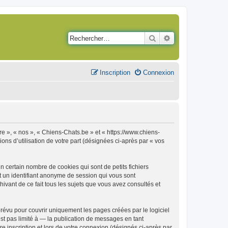
Rechercher
Recherche avancé
Inscription
Connexion
re », « nos », « Chiens-Chats.be » et « https://www.chiens-
ons d’utilisation de votre part (désignées ci-après par « vos
 certain nombre de cookies qui sont de petits fichiers
et un identifiant anonyme de session qui vous sont
ivant de ce fait tous les sujets que vous avez consultés et
évu pour couvrir uniquement les pages créées par le logiciel
t pas limité à — la publication de messages en tant
e inscription et lors de votre connexion (désignés ci-après par