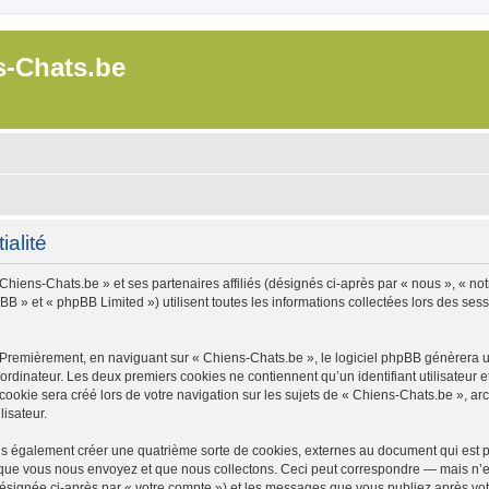
s-Chats.be
ialité
Chiens-Chats.be » et ses partenaires affiliés (désignés ci-après par « nous », « not
B » et « phpBB Limited ») utilisent toutes les informations collectées lors des sessi
 Premièrement, en naviguant sur « Chiens-Chats.be », le logiciel phpBB génèrera un
ordinateur. Les deux premiers cookies ne contiennent qu’un identifiant utilisateur 
okie sera créé lors de votre navigation sur les sujets de « Chiens-Chats.be », arch
lisateur.
s également créer une quatrième sorte de cookies, externes au document qui est pr
que vous nous envoyez et que nous collectons. Ceci peut correspondre — mais n’es
désignée ci-après par « votre compte ») et les messages que vous publiez après votr