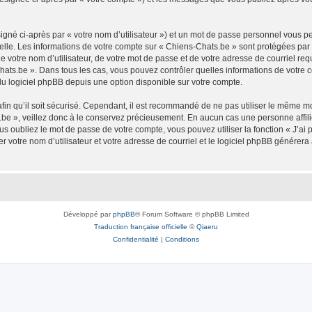
igné ci-après par « votre nom d’utilisateur ») et un mot de passe personnel vous p
elle. Les informations de votre compte sur « Chiens-Chats.be » sont protégées par
 votre nom d’utilisateur, de votre mot de passe et de votre adresse de courriel req
s-Chats.be ». Dans tous les cas, vous pouvez contrôler quelles informations de votr
du logiciel phpBB depuis une option disponible sur votre compte.
afin qu’il soit sécurisé. Cependant, il est recommandé de ne pas utiliser le même mot
be », veillez donc à le conservez précieusement. En aucun cas une personne affilié
 oubliez le mot de passe de votre compte, vous pouvez utiliser la fonction « J’ai
r votre nom d’utilisateur et votre adresse de courriel et le logiciel phpBB génére
Développé par
phpBB
® Forum Software © phpBB Limited
Traduction française officielle
©
Qiaeru
Confidentialité
|
Conditions