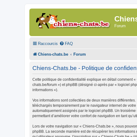
Chien
Forum
Raccourcis
FAQ
Chiens-chats.be
Forum
Chiens-Chats.be - Politique de confident
Cette politique de confidentialité explique en détail comment « 
chats.be/forum ») et phpBB (désigné ci-après par « logiciel phpB
informations »).
Vos informations sont collectées de deux manières différentes.
téléchargés temporairement par le navigateur internet de votre 
automatiquement assignés par le logiciel phpBB. Un troisième co
permettant d’améliorer votre confort de navigation en tant qu’uti
Lors de votre navigation sur « Chiens-Chats.be », nous pouvon
phpBB. La seconde manière est de récupérer les informations 
qu’utilisateur anonyme, l’inscription sur « Chiens-Chats.be » (