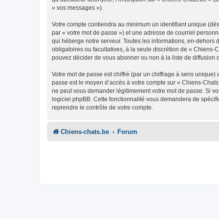
« vos messages »).
Votre compte contiendra au minimum un identifiant unique (dés
par « votre mot de passe ») et une adresse de courriel personn
qui héberge notre serveur. Toutes les informations, en-dehors de
obligatoires ou facultatives, à la seule discrétion de « Chien
pouvez décider de vous abonner ou non à la liste de diffusion 
Votre mot de passe est chiffré (par un chiffrage à sens unique) 
passe est le moyen d’accès à votre compte sur « Chiens-Chats.
ne peut vous demander légitimement votre mot de passe. Si vous
logiciel phpBB. Cette fonctionnalité vous demandera de spécifie
reprendre le contrôle de votre compte.
Chiens-chats.be
Forum