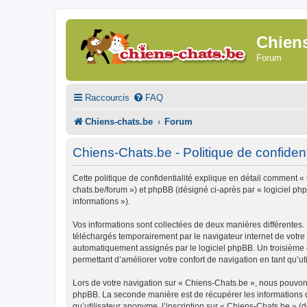
Chien
Forum
Raccourcis
FAQ
Chiens-chats.be
Forum
Chiens-Chats.be - Politique de confident
Cette politique de confidentialité explique en détail comment « 
chats.be/forum ») et phpBB (désigné ci-après par « logiciel phpB
informations »).
Vos informations sont collectées de deux manières différentes.
téléchargés temporairement par le navigateur internet de votre 
automatiquement assignés par le logiciel phpBB. Un troisième co
permettant d’améliorer votre confort de navigation en tant qu’uti
Lors de votre navigation sur « Chiens-Chats.be », nous pouvon
phpBB. La seconde manière est de récupérer les informations 
qu’utilisateur anonyme, l’inscription sur « Chiens-Chats.be » (