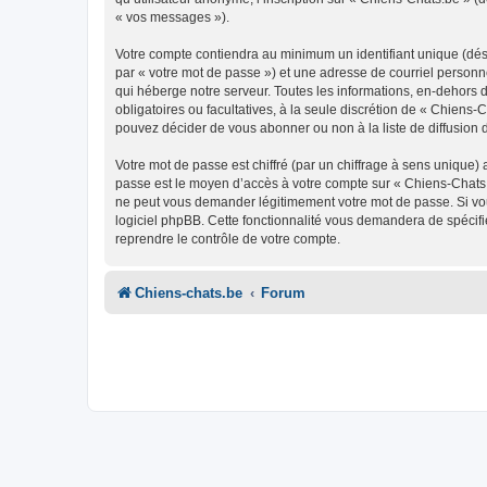
« vos messages »).
Votre compte contiendra au minimum un identifiant unique (dés
par « votre mot de passe ») et une adresse de courriel personn
qui héberge notre serveur. Toutes les informations, en-dehors de
obligatoires ou facultatives, à la seule discrétion de « Chien
pouvez décider de vous abonner ou non à la liste de diffusion 
Votre mot de passe est chiffré (par un chiffrage à sens unique) 
passe est le moyen d’accès à votre compte sur « Chiens-Chats.
ne peut vous demander légitimement votre mot de passe. Si vous
logiciel phpBB. Cette fonctionnalité vous demandera de spécifie
reprendre le contrôle de votre compte.
Chiens-chats.be
Forum