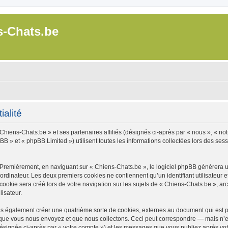
s-Chats.be
ialité
Chiens-Chats.be » et ses partenaires affiliés (désignés ci-après par « nous », « not
B » et « phpBB Limited ») utilisent toutes les informations collectées lors des sessi
 Premièrement, en naviguant sur « Chiens-Chats.be », le logiciel phpBB génèrera un
ordinateur. Les deux premiers cookies ne contiennent qu’un identifiant utilisateur 
okie sera créé lors de votre navigation sur les sujets de « Chiens-Chats.be », arch
lisateur.
s également créer une quatrième sorte de cookies, externes au document qui est pr
que vous nous envoyez et que nous collectons. Ceci peut correspondre — mais n’es
désignée ci-après par « votre compte ») et les messages que vous publiez après votr