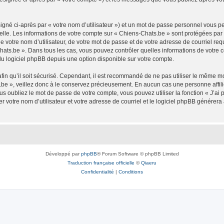
igné ci-après par « votre nom d’utilisateur ») et un mot de passe personnel vous p
elle. Les informations de votre compte sur « Chiens-Chats.be » sont protégées par
 votre nom d’utilisateur, de votre mot de passe et de votre adresse de courriel req
s-Chats.be ». Dans tous les cas, vous pouvez contrôler quelles informations de votr
du logiciel phpBB depuis une option disponible sur votre compte.
afin qu’il soit sécurisé. Cependant, il est recommandé de ne pas utiliser le même mot
be », veillez donc à le conservez précieusement. En aucun cas une personne affilié
 oubliez le mot de passe de votre compte, vous pouvez utiliser la fonction « J’ai
r votre nom d’utilisateur et votre adresse de courriel et le logiciel phpBB génére
Développé par
phpBB
® Forum Software © phpBB Limited
Traduction française officielle
©
Qiaeru
Confidentialité
|
Conditions