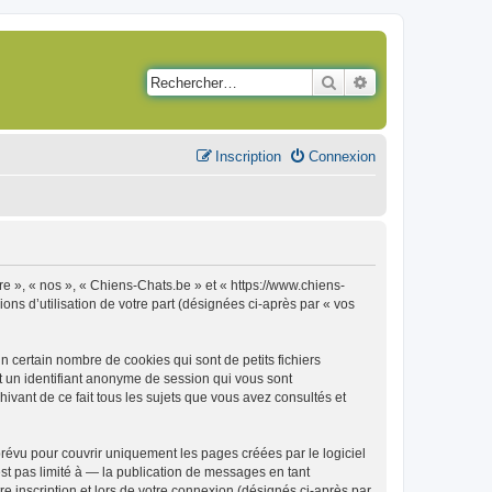
Rechercher
Recherche avancé
Inscription
Connexion
re », « nos », « Chiens-Chats.be » et « https://www.chiens-
ons d’utilisation de votre part (désignées ci-après par « vos
 certain nombre de cookies qui sont de petits fichiers
et un identifiant anonyme de session qui vous sont
ivant de ce fait tous les sujets que vous avez consultés et
évu pour couvrir uniquement les pages créées par le logiciel
t pas limité à — la publication de messages en tant
e inscription et lors de votre connexion (désignés ci-après par