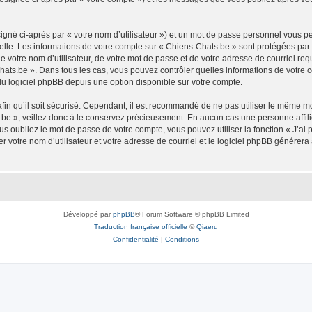
igné ci-après par « votre nom d’utilisateur ») et un mot de passe personnel vous p
elle. Les informations de votre compte sur « Chiens-Chats.be » sont protégées par
 votre nom d’utilisateur, de votre mot de passe et de votre adresse de courriel req
s-Chats.be ». Dans tous les cas, vous pouvez contrôler quelles informations de votr
du logiciel phpBB depuis une option disponible sur votre compte.
afin qu’il soit sécurisé. Cependant, il est recommandé de ne pas utiliser le même mot
be », veillez donc à le conservez précieusement. En aucun cas une personne affilié
 oubliez le mot de passe de votre compte, vous pouvez utiliser la fonction « J’ai
r votre nom d’utilisateur et votre adresse de courriel et le logiciel phpBB génére
Développé par
phpBB
® Forum Software © phpBB Limited
Traduction française officielle
©
Qiaeru
Confidentialité
|
Conditions