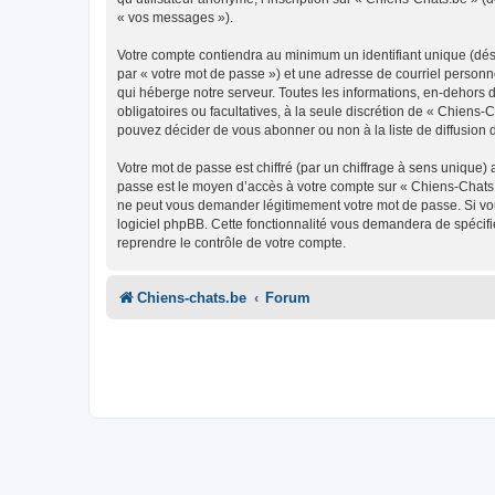
« vos messages »).
Votre compte contiendra au minimum un identifiant unique (dés
par « votre mot de passe ») et une adresse de courriel personn
qui héberge notre serveur. Toutes les informations, en-dehors de
obligatoires ou facultatives, à la seule discrétion de « Chien
pouvez décider de vous abonner ou non à la liste de diffusion 
Votre mot de passe est chiffré (par un chiffrage à sens unique) 
passe est le moyen d’accès à votre compte sur « Chiens-Chats.
ne peut vous demander légitimement votre mot de passe. Si vous
logiciel phpBB. Cette fonctionnalité vous demandera de spécifie
reprendre le contrôle de votre compte.
Chiens-chats.be
Forum