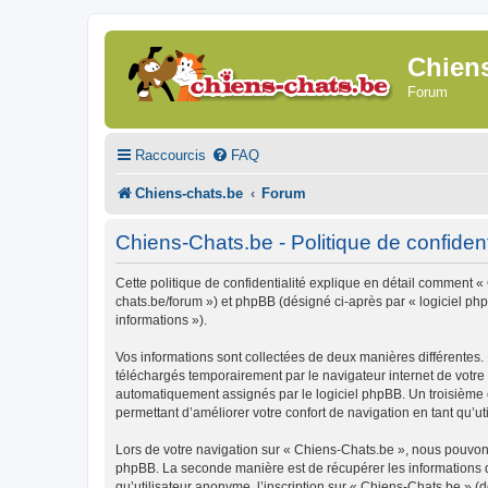
Chien
Forum
Raccourcis
FAQ
Chiens-chats.be
Forum
Chiens-Chats.be - Politique de confident
Cette politique de confidentialité explique en détail comment « 
chats.be/forum ») et phpBB (désigné ci-après par « logiciel phpB
informations »).
Vos informations sont collectées de deux manières différentes.
téléchargés temporairement par le navigateur internet de votre 
automatiquement assignés par le logiciel phpBB. Un troisième co
permettant d’améliorer votre confort de navigation en tant qu’uti
Lors de votre navigation sur « Chiens-Chats.be », nous pouvon
phpBB. La seconde manière est de récupérer les informations 
qu’utilisateur anonyme, l’inscription sur « Chiens-Chats.be » (