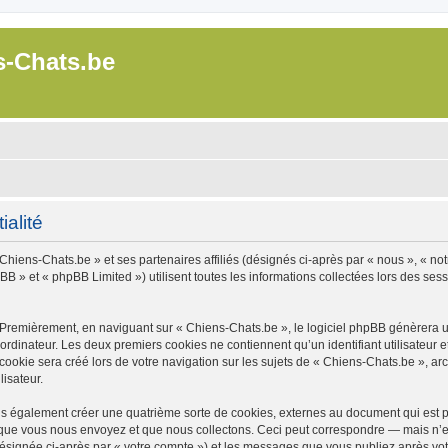
s-Chats.be
ialité
Chiens-Chats.be » et ses partenaires affiliés (désignés ci-après par « nous », « not
B » et « phpBB Limited ») utilisent toutes les informations collectées lors des sessi
 Premièrement, en naviguant sur « Chiens-Chats.be », le logiciel phpBB génèrera un
ordinateur. Les deux premiers cookies ne contiennent qu’un identifiant utilisateur 
okie sera créé lors de votre navigation sur les sujets de « Chiens-Chats.be », arch
lisateur.
s également créer une quatrième sorte de cookies, externes au document qui est pr
que vous nous envoyez et que nous collectons. Ceci peut correspondre — mais n’es
désignée ci-après par « votre compte ») et les messages que vous publiez après votr