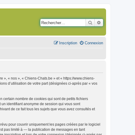
Rechercher
Recherche avancé
Inscription
Connexion
re », « nos », « Chiens-Chats.be » et « https://www.chiens-
ons d’utilisation de votre part (désignées ci-après par « vos
 certain nombre de cookies qui sont de petits fichiers
et un identifiant anonyme de session qui vous sont
ivant de ce fait tous les sujets que vous avez consultés et
évu pour couvrir uniquement les pages créées par le logiciel
t pas limité à — la publication de messages en tant
e inscription et lors de votre connexion (désignés ci-après par