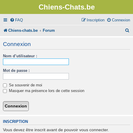
Chiens-Chats.be
FAQ
Inscription
Connexion
R
Chiens-chats.be
Forum
e
Connexion
c
Nom d’utilisateur :
h
e
Mot de passe :
r
c
Se souvenir de moi
h
Masquer ma présence lors de cette session
e
r
INSCRIPTION
Vous devez être inscrit avant de pouvoir vous connecter.