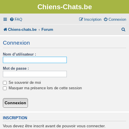
Chiens-Chats.be
FAQ
Inscription
Connexion
R
Chiens-chats.be
Forum
e
Connexion
c
Nom d’utilisateur :
h
e
Mot de passe :
r
c
Se souvenir de moi
h
Masquer ma présence lors de cette session
e
r
INSCRIPTION
Vous devez être inscrit avant de pouvoir vous connecter.