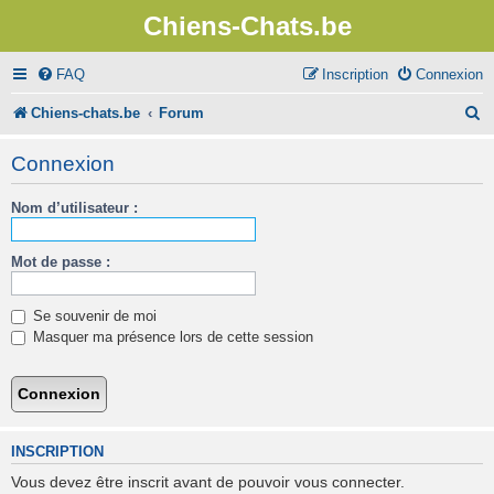
Chiens-Chats.be
FAQ
Inscription
Connexion
R
Chiens-chats.be
Forum
e
Connexion
c
Nom d’utilisateur :
h
e
Mot de passe :
r
c
Se souvenir de moi
h
Masquer ma présence lors de cette session
e
r
INSCRIPTION
Vous devez être inscrit avant de pouvoir vous connecter.