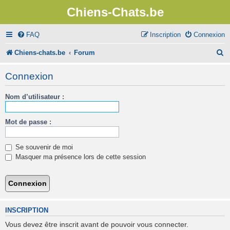
Chiens-Chats.be
FAQ
Inscription
Connexion
R
Chiens-chats.be
Forum
e
Connexion
c
Nom d’utilisateur :
h
e
Mot de passe :
r
c
Se souvenir de moi
h
Masquer ma présence lors de cette session
e
r
INSCRIPTION
Vous devez être inscrit avant de pouvoir vous connecter.