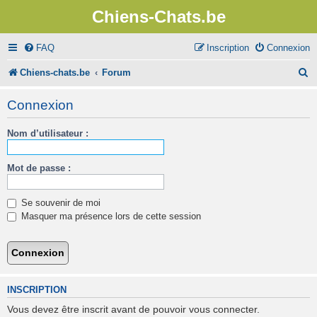
Chiens-Chats.be
FAQ
Inscription
Connexion
R
Chiens-chats.be
Forum
e
Connexion
c
Nom d’utilisateur :
h
e
Mot de passe :
r
c
Se souvenir de moi
h
Masquer ma présence lors de cette session
e
r
INSCRIPTION
Vous devez être inscrit avant de pouvoir vous connecter.