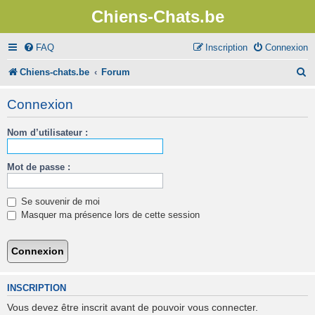
Chiens-Chats.be
FAQ
Inscription
Connexion
R
Chiens-chats.be
Forum
e
Connexion
c
Nom d’utilisateur :
h
e
Mot de passe :
r
c
Se souvenir de moi
h
Masquer ma présence lors de cette session
e
r
INSCRIPTION
Vous devez être inscrit avant de pouvoir vous connecter.