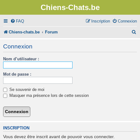
Chiens-Chats.be
FAQ
Inscription
Connexion
R
Chiens-chats.be
Forum
e
Connexion
c
Nom d’utilisateur :
h
e
Mot de passe :
r
c
Se souvenir de moi
h
Masquer ma présence lors de cette session
e
r
INSCRIPTION
Vous devez être inscrit avant de pouvoir vous connecter.