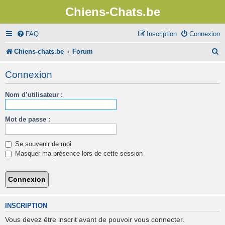
Chiens-Chats.be
FAQ
Inscription
Connexion
R
Chiens-chats.be
Forum
e
Connexion
c
Nom d’utilisateur :
h
e
Mot de passe :
r
c
Se souvenir de moi
h
Masquer ma présence lors de cette session
e
r
INSCRIPTION
Vous devez être inscrit avant de pouvoir vous connecter.