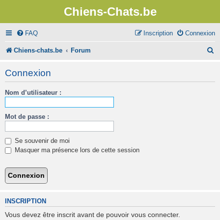
Chiens-Chats.be
FAQ
Inscription
Connexion
R
Chiens-chats.be
Forum
e
Connexion
c
Nom d’utilisateur :
h
e
Mot de passe :
r
c
Se souvenir de moi
h
Masquer ma présence lors de cette session
e
r
INSCRIPTION
Vous devez être inscrit avant de pouvoir vous connecter.