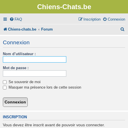
Chiens-Chats.be
FAQ
Inscription
Connexion
R
Chiens-chats.be
Forum
e
Connexion
c
Nom d’utilisateur :
h
e
Mot de passe :
r
c
Se souvenir de moi
h
Masquer ma présence lors de cette session
e
r
INSCRIPTION
Vous devez être inscrit avant de pouvoir vous connecter.