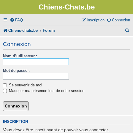
Chiens-Chats.be
FAQ
Inscription
Connexion
R
Chiens-chats.be
Forum
e
Connexion
c
Nom d’utilisateur :
h
e
Mot de passe :
r
c
Se souvenir de moi
h
Masquer ma présence lors de cette session
e
r
INSCRIPTION
Vous devez être inscrit avant de pouvoir vous connecter.