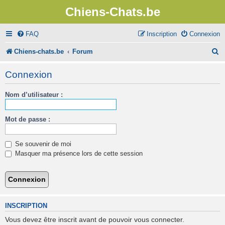
Chiens-Chats.be
FAQ
Inscription
Connexion
R
Chiens-chats.be
Forum
e
Connexion
c
Nom d’utilisateur :
h
e
Mot de passe :
r
c
Se souvenir de moi
h
Masquer ma présence lors de cette session
e
r
INSCRIPTION
Vous devez être inscrit avant de pouvoir vous connecter.