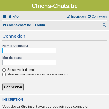
Chiens-Chats.be
FAQ
Inscription
Connexion
R
Chiens-chats.be
Forum
e
Connexion
c
Nom d’utilisateur :
h
e
Mot de passe :
r
c
Se souvenir de moi
h
Masquer ma présence lors de cette session
e
r
INSCRIPTION
Vous devez être inscrit avant de pouvoir vous connecter.