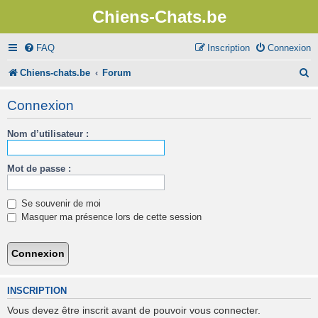
Chiens-Chats.be
FAQ
Inscription
Connexion
R
Chiens-chats.be
Forum
e
Connexion
c
Nom d’utilisateur :
h
e
Mot de passe :
r
c
Se souvenir de moi
h
Masquer ma présence lors de cette session
e
r
INSCRIPTION
Vous devez être inscrit avant de pouvoir vous connecter.