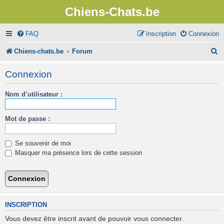
Chiens-Chats.be
FAQ
Inscription
Connexion
R
Chiens-chats.be
Forum
e
Connexion
c
Nom d’utilisateur :
h
e
Mot de passe :
r
c
Se souvenir de moi
h
Masquer ma présence lors de cette session
e
r
INSCRIPTION
Vous devez être inscrit avant de pouvoir vous connecter.