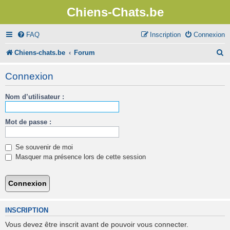
Chiens-Chats.be
FAQ
Inscription
Connexion
R
Chiens-chats.be
Forum
e
Connexion
c
Nom d’utilisateur :
h
e
Mot de passe :
r
c
Se souvenir de moi
h
Masquer ma présence lors de cette session
e
r
INSCRIPTION
Vous devez être inscrit avant de pouvoir vous connecter.