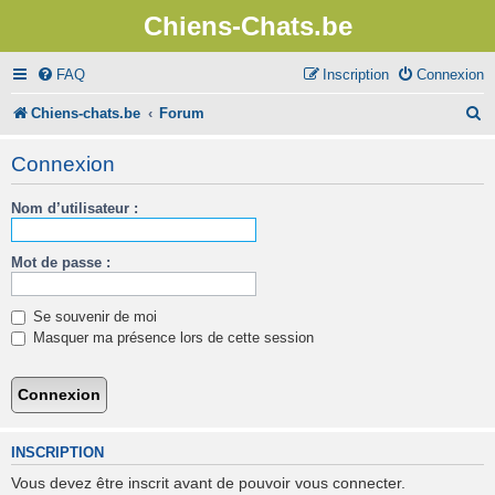
Chiens-Chats.be
FAQ
Inscription
Connexion
R
Chiens-chats.be
Forum
e
Connexion
c
Nom d’utilisateur :
h
e
Mot de passe :
r
c
Se souvenir de moi
h
Masquer ma présence lors de cette session
e
r
INSCRIPTION
Vous devez être inscrit avant de pouvoir vous connecter.