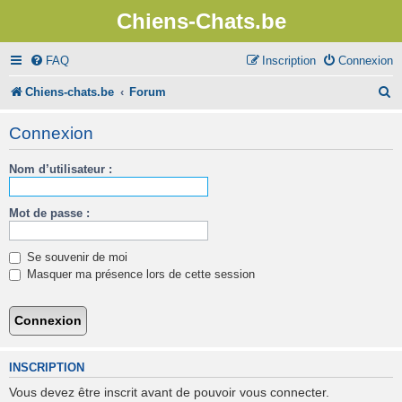
Chiens-Chats.be
FAQ
Inscription
Connexion
R
Chiens-chats.be
Forum
e
Connexion
c
Nom d’utilisateur :
h
e
Mot de passe :
r
c
Se souvenir de moi
h
Masquer ma présence lors de cette session
e
r
INSCRIPTION
Vous devez être inscrit avant de pouvoir vous connecter.