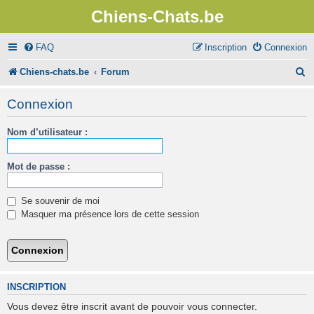
Chiens-Chats.be
FAQ
Inscription
Connexion
R
Chiens-chats.be
Forum
e
Connexion
c
Nom d’utilisateur :
h
e
Mot de passe :
r
c
Se souvenir de moi
h
Masquer ma présence lors de cette session
e
r
INSCRIPTION
Vous devez être inscrit avant de pouvoir vous connecter.