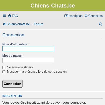
Chiens-Chats.be
FAQ
Inscription
Connexion
R
Chiens-chats.be
Forum
e
Connexion
c
Nom d’utilisateur :
h
e
Mot de passe :
r
c
Se souvenir de moi
h
Masquer ma présence lors de cette session
e
r
INSCRIPTION
Vous devez être inscrit avant de pouvoir vous connecter.