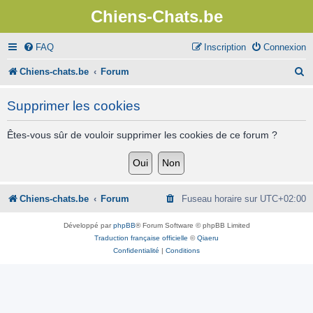
Chiens-Chats.be
FAQ
Inscription
Connexion
R
Chiens-chats.be
Forum
e
Supprimer les cookies
c
h
Êtes-vous sûr de vouloir supprimer les cookies de ce forum ?
e
r
c
Chiens-chats.be
Forum
Fuseau horaire sur
UTC+02:00
h
Développé par
phpBB
® Forum Software © phpBB Limited
e
Traduction française officielle
©
Qiaeru
Confidentialité
|
Conditions
r