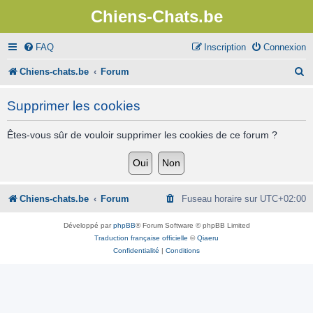
Chiens-Chats.be
FAQ
Inscription
Connexion
R
Chiens-chats.be
Forum
e
Supprimer les cookies
c
h
Êtes-vous sûr de vouloir supprimer les cookies de ce forum ?
e
r
c
Chiens-chats.be
Forum
Fuseau horaire sur
UTC+02:00
h
Développé par
phpBB
® Forum Software © phpBB Limited
e
Traduction française officielle
©
Qiaeru
Confidentialité
|
Conditions
r