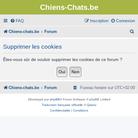
Chiens-Chats.be
FAQ
Inscription
Connexion
R
Chiens-chats.be
Forum
e
Supprimer les cookies
c
h
Êtes-vous sûr de vouloir supprimer les cookies de ce forum ?
e
r
c
Chiens-chats.be
Forum
Fuseau horaire sur
UTC+02:00
h
Développé par
phpBB
® Forum Software © phpBB Limited
e
Traduction française officielle
©
Qiaeru
Confidentialité
|
Conditions
r