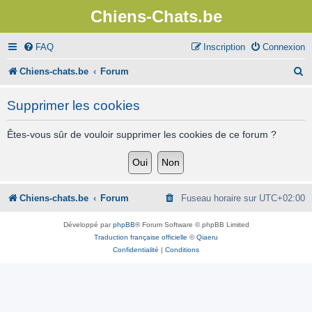
Chiens-Chats.be
FAQ
Inscription
Connexion
R
Chiens-chats.be
Forum
e
Supprimer les cookies
c
h
Êtes-vous sûr de vouloir supprimer les cookies de ce forum ?
e
r
c
Chiens-chats.be
Forum
Fuseau horaire sur
UTC+02:00
h
Développé par
phpBB
® Forum Software © phpBB Limited
e
Traduction française officielle
©
Qiaeru
Confidentialité
|
Conditions
r