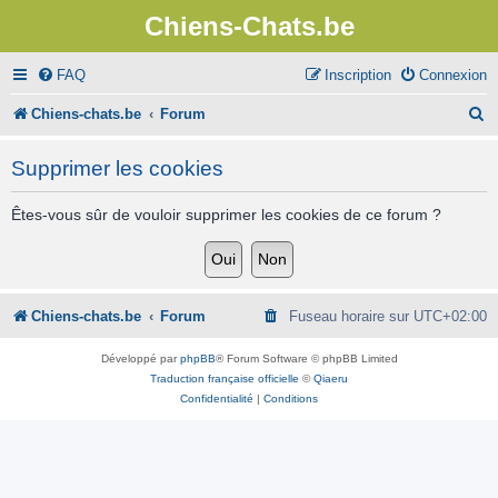
Chiens-Chats.be
FAQ
Inscription
Connexion
R
Chiens-chats.be
Forum
e
Supprimer les cookies
c
h
Êtes-vous sûr de vouloir supprimer les cookies de ce forum ?
e
r
c
Chiens-chats.be
Forum
Fuseau horaire sur
UTC+02:00
h
Développé par
phpBB
® Forum Software © phpBB Limited
e
Traduction française officielle
©
Qiaeru
Confidentialité
|
Conditions
r