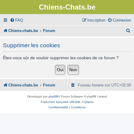
Chiens-Chats.be
FAQ
Inscription
Connexion
R
Chiens-chats.be
Forum
e
Supprimer les cookies
c
h
Êtes-vous sûr de vouloir supprimer les cookies de ce forum ?
e
r
c
Chiens-chats.be
Forum
Fuseau horaire sur
UTC+02:00
h
Développé par
phpBB
® Forum Software © phpBB Limited
e
Traduction française officielle
©
Qiaeru
Confidentialité
|
Conditions
r