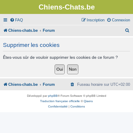
Chiens-Chats.be
FAQ
Inscription
Connexion
R
Chiens-chats.be
Forum
e
Supprimer les cookies
c
h
Êtes-vous sûr de vouloir supprimer les cookies de ce forum ?
e
r
c
Chiens-chats.be
Forum
Fuseau horaire sur
UTC+02:00
h
Développé par
phpBB
® Forum Software © phpBB Limited
e
Traduction française officielle
©
Qiaeru
Confidentialité
|
Conditions
r