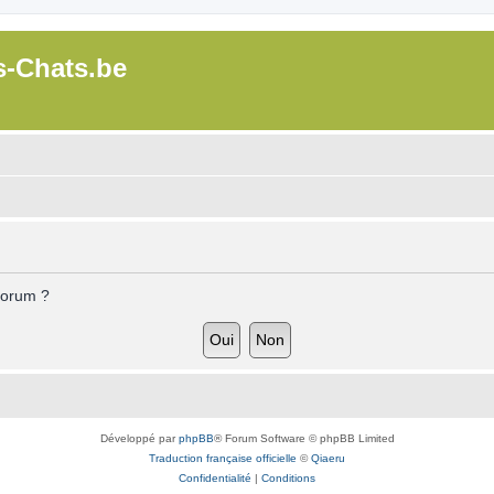
s-Chats.be
forum ?
Développé par
phpBB
® Forum Software © phpBB Limited
Traduction française officielle
©
Qiaeru
Confidentialité
|
Conditions