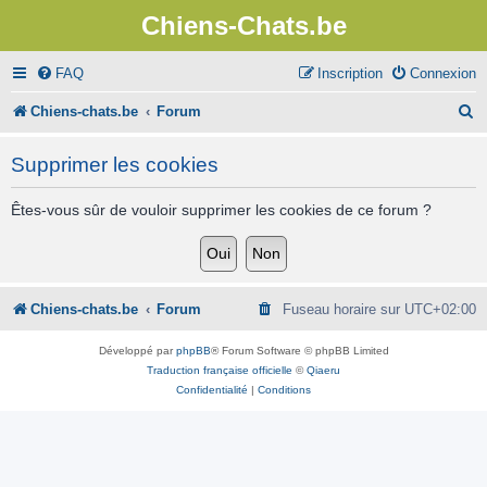
Chiens-Chats.be
FAQ
Inscription
Connexion
R
Chiens-chats.be
Forum
e
Supprimer les cookies
c
h
Êtes-vous sûr de vouloir supprimer les cookies de ce forum ?
e
r
c
Chiens-chats.be
Forum
Fuseau horaire sur
UTC+02:00
h
Développé par
phpBB
® Forum Software © phpBB Limited
e
Traduction française officielle
©
Qiaeru
Confidentialité
|
Conditions
r