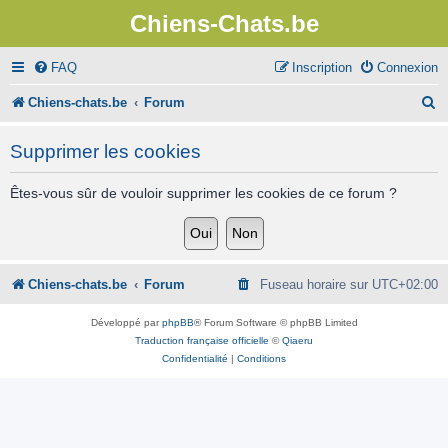
Chiens-Chats.be
FAQ
Inscription
Connexion
R
Chiens-chats.be
Forum
e
Supprimer les cookies
c
h
Êtes-vous sûr de vouloir supprimer les cookies de ce forum ?
e
r
c
Chiens-chats.be
Forum
Fuseau horaire sur
UTC+02:00
h
Développé par
phpBB
® Forum Software © phpBB Limited
e
Traduction française officielle
©
Qiaeru
Confidentialité
|
Conditions
r