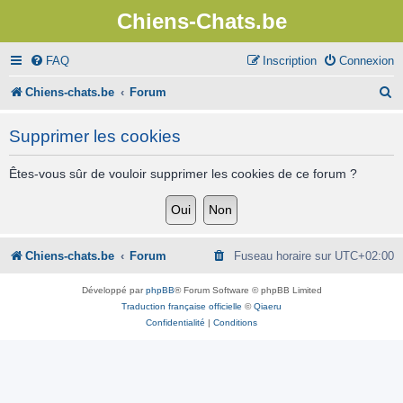
Chiens-Chats.be
FAQ
Inscription
Connexion
R
Chiens-chats.be
Forum
e
Supprimer les cookies
c
h
Êtes-vous sûr de vouloir supprimer les cookies de ce forum ?
e
r
c
Chiens-chats.be
Forum
Fuseau horaire sur
UTC+02:00
h
Développé par
phpBB
® Forum Software © phpBB Limited
e
Traduction française officielle
©
Qiaeru
Confidentialité
|
Conditions
r