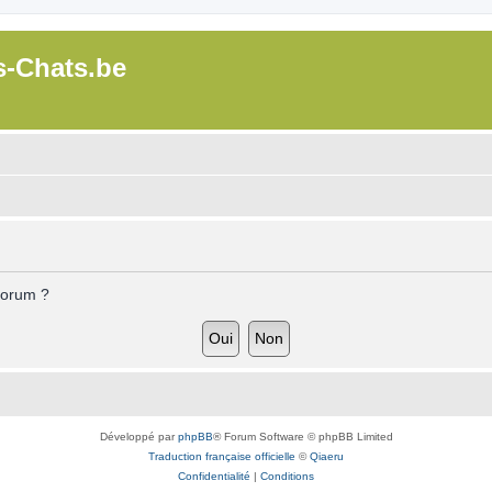
s-Chats.be
forum ?
Développé par
phpBB
® Forum Software © phpBB Limited
Traduction française officielle
©
Qiaeru
Confidentialité
|
Conditions