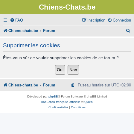
Chiens-Chats.be
FAQ
Inscription
Connexion
R
Chiens-chats.be
Forum
e
Supprimer les cookies
c
h
Êtes-vous sûr de vouloir supprimer les cookies de ce forum ?
e
r
c
Chiens-chats.be
Forum
Fuseau horaire sur
UTC+02:00
h
Développé par
phpBB
® Forum Software © phpBB Limited
e
Traduction française officielle
©
Qiaeru
Confidentialité
|
Conditions
r