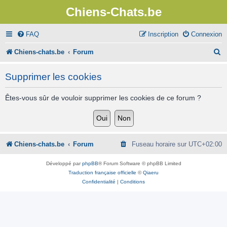
Chiens-Chats.be
FAQ
Inscription
Connexion
R
Chiens-chats.be
Forum
e
Supprimer les cookies
c
h
Êtes-vous sûr de vouloir supprimer les cookies de ce forum ?
e
r
c
Chiens-chats.be
Forum
Fuseau horaire sur
UTC+02:00
h
Développé par
phpBB
® Forum Software © phpBB Limited
e
Traduction française officielle
©
Qiaeru
Confidentialité
|
Conditions
r