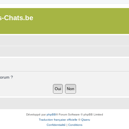
s-Chats.be
forum ?
Développé par
phpBB
® Forum Software © phpBB Limited
Traduction française officielle
©
Qiaeru
Confidentialité
|
Conditions