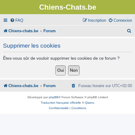
Chiens-Chats.be
FAQ
Inscription
Connexion
R
Chiens-chats.be
Forum
e
Supprimer les cookies
c
h
Êtes-vous sûr de vouloir supprimer les cookies de ce forum ?
e
r
c
Chiens-chats.be
Forum
Fuseau horaire sur
UTC+02:00
h
Développé par
phpBB
® Forum Software © phpBB Limited
e
Traduction française officielle
©
Qiaeru
Confidentialité
|
Conditions
r