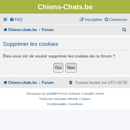
Chiens-Chats.be
FAQ
Inscription
Connexion
R
Chiens-chats.be
Forum
e
Supprimer les cookies
c
h
Êtes-vous sûr de vouloir supprimer les cookies de ce forum ?
e
r
c
Chiens-chats.be
Forum
Fuseau horaire sur
UTC+02:00
h
Développé par
phpBB
® Forum Software © phpBB Limited
e
Traduction française officielle
©
Qiaeru
Confidentialité
|
Conditions
r