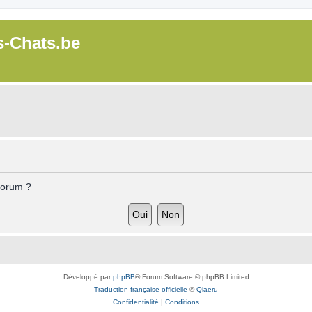
s-Chats.be
forum ?
Développé par
phpBB
® Forum Software © phpBB Limited
Traduction française officielle
©
Qiaeru
Confidentialité
|
Conditions